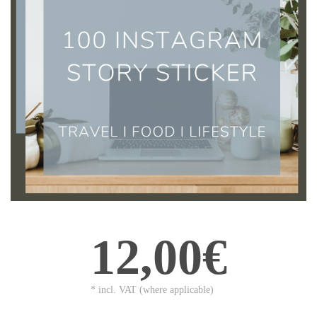
12,00€
* incl. VAT (where applicable)